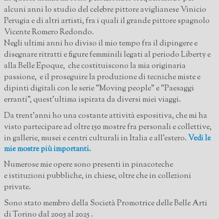
Contatti
alcuni anni lo studio del celebre pittore aviglianese Vinicio
Perugia e di altri artisti, fra i quali il grande pittore spagnolo
Vicente Romero Redondo.
Negli ultimi anni ho diviso il mio tempo fra il dipingere e
disegnare ritratti e figure femminili legati al periodo Liberty e
alla Belle Epoque, che costituiscono la mia originaria
passione, e il proseguire la produzione di tecniche miste e
dipinti digitali con le serie "Moving people" e "Paesaggi
erranti", quest'ultima ispirata da diversi miei viaggi.
Da trent'anni ho una costante attività espositiva, che mi ha
visto partecipare ad oltre 150 mostre
fra personali e collettive,
in gallerie, musei e centri culturali in Italia e all’estero.
Vedi le
mie mostre più importanti.
Numerose mie opere sono presenti in pinacoteche
e istituzioni pubbliche, in chiese, oltre che in collezioni
private.
Sono stato membro della Società Promotrice delle Belle Arti
di Torino dal 2005 al 2025 .