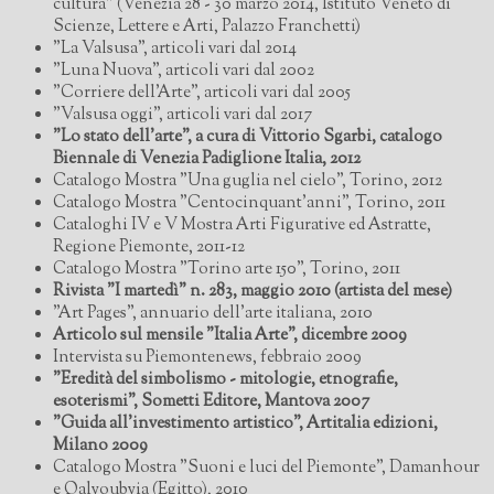
cultura” (Venezia 28 - 30 marzo 2014, Istituto Veneto di
Scienze, Lettere e Arti, Palazzo Franchetti)
"La Valsusa", articoli vari dal 2014
"Luna Nuova", articoli vari dal 2002
"Corriere dell'Arte", articoli vari dal 2005
"Valsusa oggi", articoli vari dal 2017
"Lo stato dell'arte", a cura di Vittorio Sgarbi, catalogo
Biennale di Venezia Padiglione Italia, 2012
Catalogo Mostra "Una guglia nel cielo", Torino, 2012
Catalogo Mostra "Centocinquant'anni", Torino, 2011
Cataloghi IV e V Mostra Arti Figurative ed Astratte,
Regione Piemonte, 2011-12
Catalogo Mostra "Torino arte 150", Torino, 2011
Rivista "I martedì" n. 283, maggio 2010 (artista del mese)
"Art Pages", annuario dell'arte italiana, 2010
Articolo sul mensile "Italia Arte", dicembre 2009
Intervista su Piemontenews, febbraio 2009
"Eredità del simbolismo - mitologie, etnografie,
esoterismi", Sometti Editore, Mantova 2007
"Guida all'investimento artistico", Artitalia edizioni,
Milano 2009
Catalogo Mostra "Suoni e luci del Piemonte", Damanhour
e Qalyoubyia (Egitto), 2010