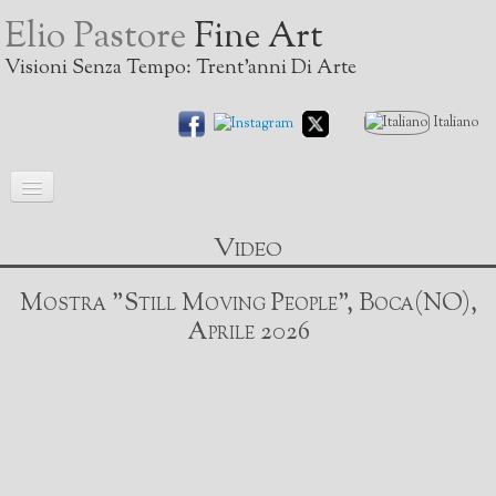
Elio Pastore
Fine Art
Visioni Senza Tempo: Trent'anni Di Arte
Italiano
Home
Video
GALLERIA
▼
Mostra "Still Moving People", Boca(NO),
Biografia
Aprile 2026
Mostre
I critici scrivono
Video